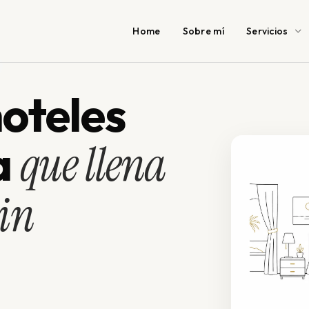
Home
Sobre mí
Servicios
oteles
a
que llena
sin