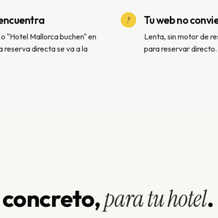
 encuentra
Tu web no convi
?
" o "Hotel Mallorca buchen" en
Lenta, sin motor de re
a reserva directa se va a la
para reservar directo. 
 concreto,
para tu hotel
.