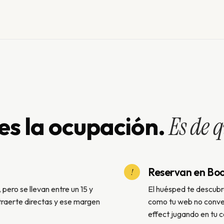
es la ocupación.
Es de q
Reservan en Boo
!
 pero se llevan entre un 15 y
El huésped te descubr
traerte directas y ese margen
como tu web no convenc
effect jugando en tu c