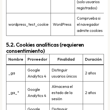
(solo usuarios
registrados)
Comprueba si
wordpress_test_cookie
WordPress
el navegador
S
admite cookies
5.2. Cookies analíticas (requieren
consentimiento)
Nombre
Proveedor
Finalidad
Duración
Google
Distinguir
_ga
2 años
Analytics 4
usuarios únicos
Almacena el
Google
_ga_*
estado de la
2 años
Analytics 4
sesión
Google
Distinguir