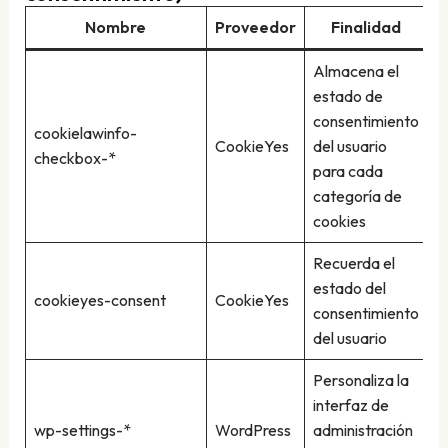
Nombre
Proveedor
Finalidad
D
Almacena el
estado de
consentimiento
cookielawinfo-
CookieYes
del usuario
1
checkbox-*
para cada
categoría de
cookies
Recuerda el
estado del
cookieyes-consent
CookieYes
1
consentimiento
del usuario
Personaliza la
interfaz de
wp-settings-*
WordPress
administración
1