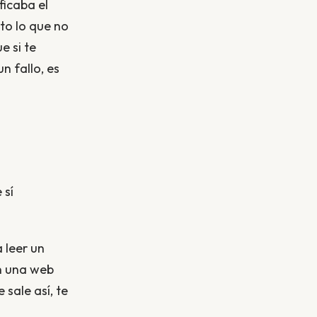
ficaba el
to lo que no
e si te
n fallo, es
 sí
a leer un
 una web
sale así, te