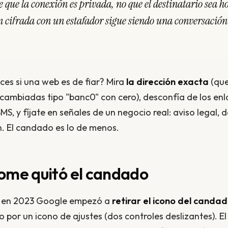
e que la conexión es privada, no que el destinatario sea h
 cifrada con un estafador sigue siendo una conversación
es si una web es de fiar? Mira
la dirección exacta
(que
as cambiadas tipo "banc0" con cero), desconfía de los en
MS, y fíjate en señales de un negocio real: aviso legal, 
n. El candado es lo de menos.
ome quitó el candado
o, en 2023 Google empezó a
retirar el icono del canda
o por un icono de ajustes (dos controles deslizantes). E