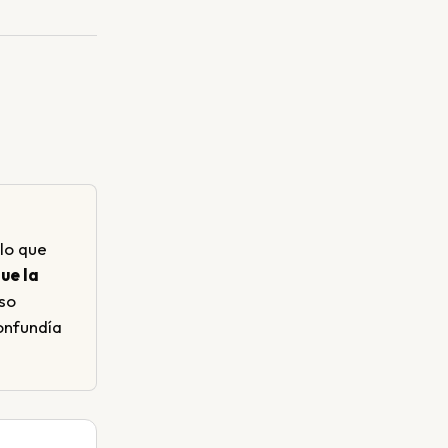
lo que
ue la
so
onfundía