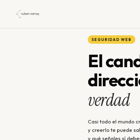
Ir
al
contenido
SEGURIDAD WEB
El can
direcc
verdad
Casi todo el mundo cr
y creerlo te puede sa
y qué señales sí debes