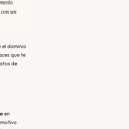
onesto.
 con un
 el dominio
laces que te
datos de
do
en
l motivo