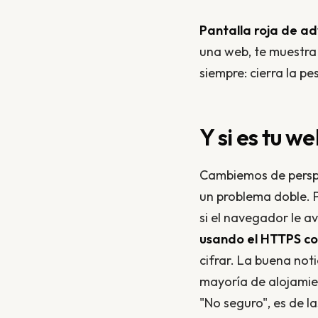
Pantalla roja de ad
una web, te muestra 
siempre: cierra la pe
Y si es tu w
Cambiemos de perspe
un problema doble. P
si el navegador le a
usando el HTTPS co
cifrar. La buena not
mayoría de alojamient
"No seguro", es de l