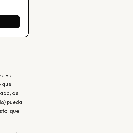
eb va
o que
cado, de
plo) pueda
stal que