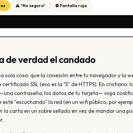
tes
⚠ "No seguro"
⛔ Pantalla roja
ca de verdad el candado
a sola cosa: que la conexión entre tu navegador y la w
certificado SSL (eso es la "S" de HTTPS). En cristiano: l
—una contraseña, los datos de tu tarjeta— viaja codifi
esté "escuchando" la red (en un wifi público, por ejem
r la carta en un sobre sellado en vez de mandar una po
r.