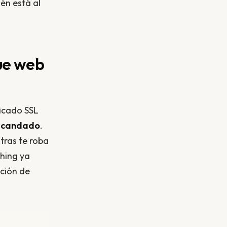
én está al
que web
ficado SSL
u candado
.
tras te roba
shing ya
ción de