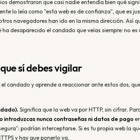
opios demostraron que casi nadie entendía bien qué signi
te lo leía como "esta web es de confianza", que es jus
 otros navegadores han ido en la misma dirección. Así qu
ha desaparecido el candado que veías siempre: no es u
que sí debes vigilar
 el candado y aprende a reaccionar ante estos dos, que
ndado).
Significa que la web va por HTTP, sin cifrar. Par
o introduzcas nunca contraseñas ni datos de pago
en
ura": podrían interceptarse. Si es tu propia web la que 
 HTTPS y hay que ponerlo ya.