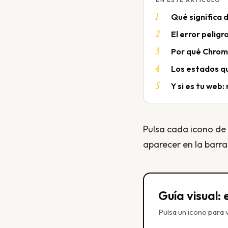
EN ESTE ARTÍCULO
Qué significa 
El error pelig
Por qué Chrom
Los estados qu
Y si es tu web
Pulsa cada icono de
aparecer en la barra 
Guía visual:
Pulsa un icono para v