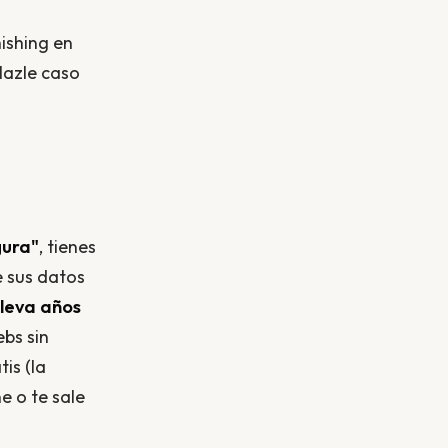
ishing en
Hazle caso
gura"
, tienes
e sus datos
lleva años
ebs sin
is (la
e o te sale