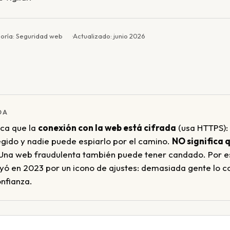
oría: Seguridad web
Actualizado: junio 2026
DA
ica que la
conexión con la web está cifrada
(usa HTTPS): 
egido y nadie puede espiarlo por el camino.
NO significa q
Una web fraudulenta también puede tener candado. Por e
uyó en 2023 por un icono de ajustes: demasiada gente lo c
onfianza.